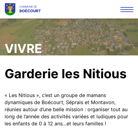
Affi
la
Mots
Rec
navi
clés
VIVRE
Garderie les Nitious
« Les Nitious », c’est un groupe de mamans
dynamiques de Boécourt, Séprais et Montavon,
réunies autour d’une belle mission : organiser tout au
long de l’année des activités variées et ludiques pour
les enfants de 0 à 12 ans…et leurs familles !