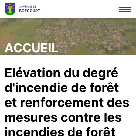
Affi
la
Mots
Rec
navi
clés
ACCUEIL
Elévation du degré
d'incendie de forêt
et renforcement des
mesures contre les
incendies de forêt