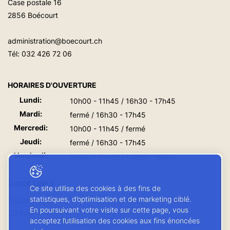
Case postale 16
2856 Boécourt
administration@boecourt.ch
Tél:
032 426 72 06
HORAIRES D'OUVERTURE
Lundi:
10h00 - 11h45 / 16h30 - 17h45
Mardi:
fermé / 16h30 - 17h45
Mercredi:
10h00 - 11h45 / fermé
Jeudi:
fermé / 16h30 - 17h45
Vendredi:
10h00 - 11h45 / 13h30 - 16h00
QUICK LINKS
Ce site utilise des cookies à des fins de
statistiques, d’optimisation et de marketing ciblé.
Guichet virtuel
En poursuivant votre visite sur cette page, vous
Contact
acceptez l’utilisation des cookies aux fins énoncées