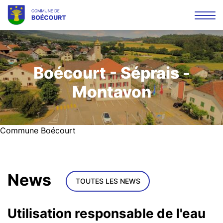
Affi
la
Mots
Rec
navi
clés
Boécourt - Séprais -
Montavon
Commune Boécourt
News
TOUTES LES NEWS
Utilisation responsable de l'eau