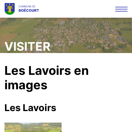
Affi
la
Mots
Rec
navi
clés
VISITER
Les Lavoirs en
images
Les Lavoirs