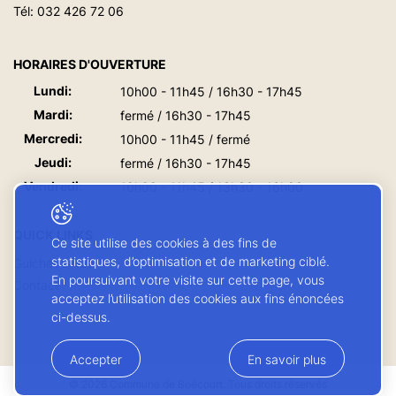
Tél:
032 426 72 06
HORAIRES D'OUVERTURE
Lundi:
10h00 - 11h45 / 16h30 - 17h45
Mardi:
fermé / 16h30 - 17h45
Mercredi:
10h00 - 11h45 / fermé
Jeudi:
fermé / 16h30 - 17h45
Vendredi:
10h00 - 11h45 / 13h30 - 16h00
QUICK LINKS
Ce site utilise des cookies à des fins de
statistiques, d’optimisation et de marketing ciblé.
Guichet virtuel
En poursuivant votre visite sur cette page, vous
Contact
acceptez l’utilisation des cookies aux fins énoncées
ci-dessus.
Accepter
En savoir plus
© 2026 Commune de Boécourt. Tous droits réservés