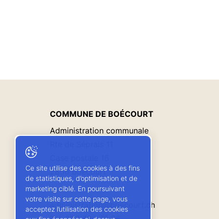
COMMUNE DE BOÉCOURT
Administration communale
Rte de Séprais 11
Case postale 16
Ce site utilise des cookies à des fins
2856 Boécourt
de statistiques, d’optimisation et de
marketing ciblé. En poursuivant
votre visite sur cette page, vous
administration@boecourt.ch
acceptez l’utilisation des cookies
Tél:
032 426 72 06