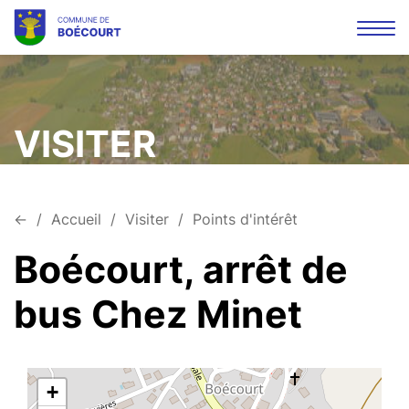
Affi
la
Mots
Rec
navi
clés
VISITER
←
Accueil
Visiter
Points d'intérêt
Boécourt, arrêt de
bus Chez Minet
+