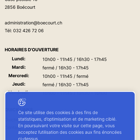
2856 Boécourt
administration@boecourt.ch
Tél:
032 426 72 06
HORAIRES D'OUVERTURE
Lundi:
10h00 - 11h45 / 16h30 - 17h45
Mardi:
fermé / 16h30 - 17h45
Mercredi:
10h00 - 11h45 / fermé
Jeudi:
fermé / 16h30 - 17h45
Vendredi:
10h00 - 11h45 / 13h30 - 16h00
QUICK LINKS
Ce site utilise des cookies à des fins de
statistiques, d’optimisation et de marketing ciblé.
Guichet virtuel
En poursuivant votre visite sur cette page, vous
Contact
acceptez l’utilisation des cookies aux fins énoncées
ci-dessus.