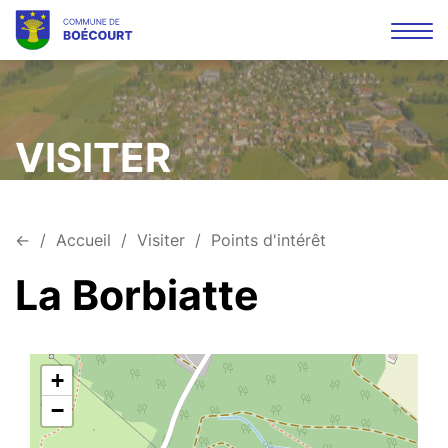
Affi
la
Mots
Rec
navi
clés
VISITER
←
Accueil
Visiter
Points d'intérêt
La Borbiatte
+
−