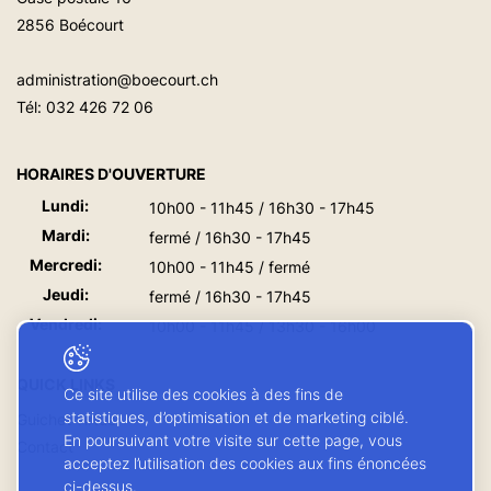
2856 Boécourt
administration@boecourt.ch
Tél:
032 426 72 06
HORAIRES D'OUVERTURE
Lundi:
10h00 - 11h45 / 16h30 - 17h45
Mardi:
fermé / 16h30 - 17h45
Mercredi:
10h00 - 11h45 / fermé
Jeudi:
fermé / 16h30 - 17h45
Vendredi:
10h00 - 11h45 / 13h30 - 16h00
QUICK LINKS
Ce site utilise des cookies à des fins de
statistiques, d’optimisation et de marketing ciblé.
Guichet virtuel
En poursuivant votre visite sur cette page, vous
Contact
acceptez l’utilisation des cookies aux fins énoncées
ci-dessus.