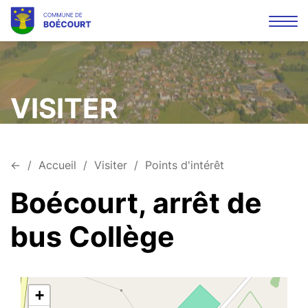
Affi
la
Mots
Rec
navi
clés
VISITER
←
Accueil
Visiter
Points d'intérêt
Boécourt, arrêt de
bus Collège
+